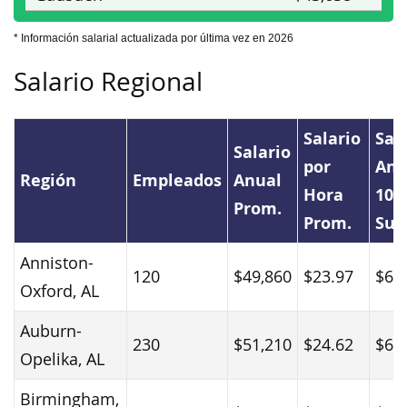
* Información salarial actualizada por última vez en 2026
Salario Regional
Salario
Sal
Salario
por
Anu
Región
Empleados
Anual
Hora
10
Prom.
Prom.
Sup
Anniston-
120
$49,860
$23.97
$64
Oxford, AL
Auburn-
230
$51,210
$24.62
$62
Opelika, AL
Birmingham,