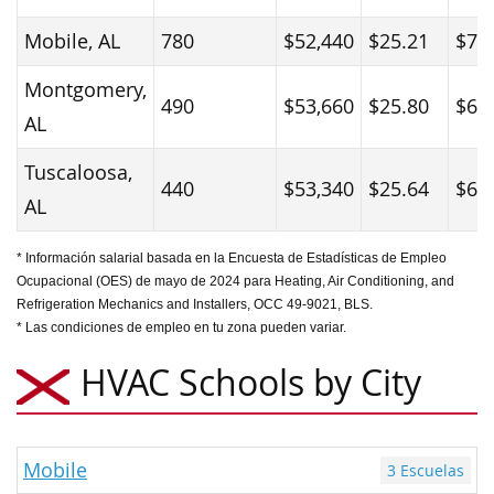
Mobile, AL
780
$52,440
$25.21
$70
Montgomery,
490
$53,660
$25.80
$66
AL
Tuscaloosa,
440
$53,340
$25.64
$69
AL
* Información salarial basada en la Encuesta de Estadísticas de Empleo
Ocupacional (OES) de mayo de 2024 para Heating, Air Conditioning, and
Refrigeration Mechanics and Installers, OCC 49-9021, BLS.
* Las condiciones de empleo en tu zona pueden variar.
HVAC Schools by City
Mobile
3 Escuelas