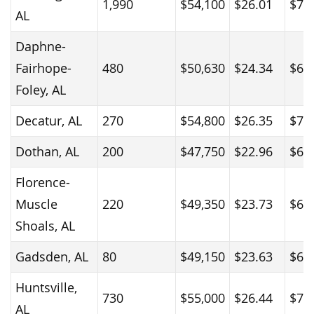
1,990
$54,100
$26.01
$71
AL
Daphne-
Fairhope-
480
$50,630
$24.34
$63
Foley, AL
Decatur, AL
270
$54,800
$26.35
$73
Dothan, AL
200
$47,750
$22.96
$61
Florence-
Muscle
220
$49,350
$23.73
$62
Shoals, AL
Gadsden, AL
80
$49,150
$23.63
$62
Huntsville,
730
$55,000
$26.44
$70
AL