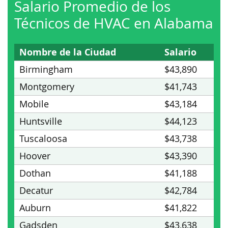
Salario Promedio de los
Técnicos de HVAC en Alabama
Nombre de la Ciudad
Salario
Birmingham
$43,890
Montgomery
$41,743
Mobile
$43,184
Huntsville
$44,123
Tuscaloosa
$43,738
Hoover
$43,390
Dothan
$41,188
Decatur
$42,784
Auburn
$41,822
Gadsden
$43,638