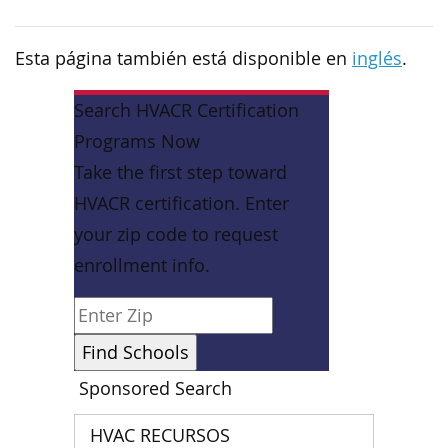
Esta página también está disponible en
inglés
.
Search HVACR Certification
Programs Now
Take the first step toward
HVACR certification. Enter
your zip code to request
enrollment info.
Sponsored Search
HVAC RECURSOS