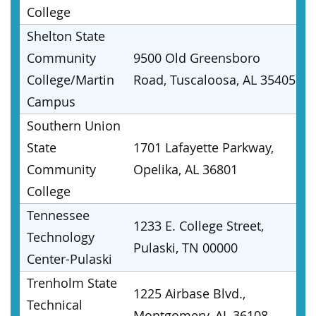
College
Shelton State
Community
9500 Old Greensboro
College/Martin
Road, Tuscaloosa, AL 35405
Campus
Southern Union
State
1701 Lafayette Parkway,
Community
Opelika, AL 36801
College
Tennessee
1233 E. College Street,
Technology
Pulaski, TN 00000
Center-Pulaski
Trenholm State
1225 Airbase Blvd.,
Technical
Montgomery, AL 36108