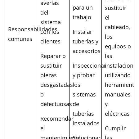
averías
para un
sustituir
del
trabajo
el
sistema
cableado,
Responsabilidades
con los
Instalar
los
comunes
clientes
tuberías y
equipos o
accesorios
Reparar o
las
sustituir
Inspeccionar
instalacione
piezas
y probar
utilizando
desgastadas
los
herramienta
o
sistemas
manuales
defectuosas
de
y
tuberías
eléctricas
Recomendar
instalados
el
Cumplir
mantenimiento
Solucionar
las