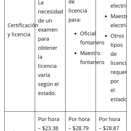
de
La
electrici
licencia
necesidad
Maestro
para:
de un
Certificación
electrici
examen
Oficial
y licencia
Otros
para
fontanero
tipos
obtener
Maestro
de
la
fontanero
licencia
licencia
requeri
varía
por
según el
el
estado.
estado
Por hora
Por hora
Por hora
– $23.38
– $28.79
– $28.87