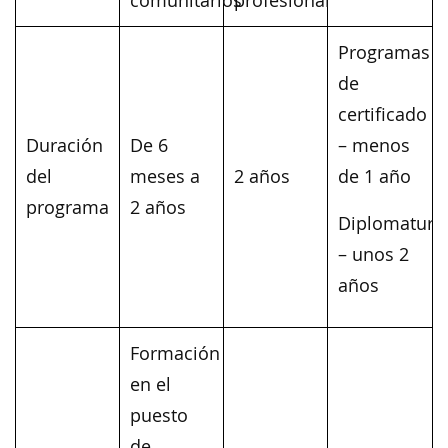
comunitarios
profesional
Programas
de
certificado
Duración
De 6
– menos
del
meses a
2 años
de 1 año
programa
2 años
Diplomatura
– unos 2
años
Formación
en el
puesto
de