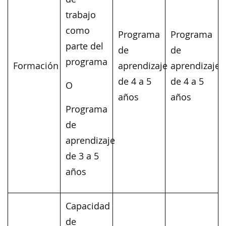
trabajo
como
Programa
Programa
parte del
de
de
programa
Formación
aprendizaje
aprendizaje
de 4 a 5
de 4 a 5
O
años
años
Programa
de
aprendizaje
de 3 a 5
años
Capacidad
de