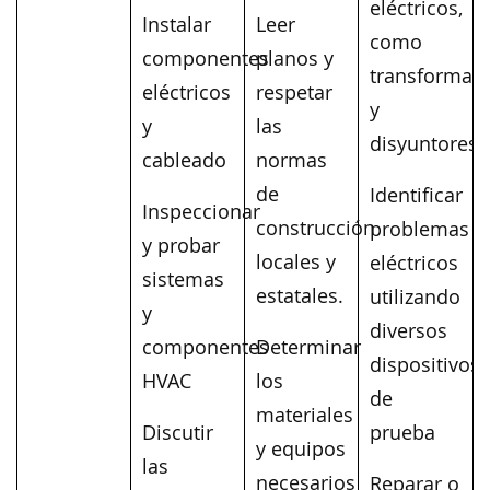
eléctricos,
Instalar
Leer
como
componentes
planos y
transformad
eléctricos
respetar
y
y
las
disyuntores
cableado
normas
de
Identificar
Inspeccionar
construcción
problemas
y probar
locales y
eléctricos
sistemas
estatales.
utilizando
y
diversos
componentes
Determinar
dispositivos
HVAC
los
de
materiales
Discutir
prueba
y equipos
las
necesarios
Reparar o