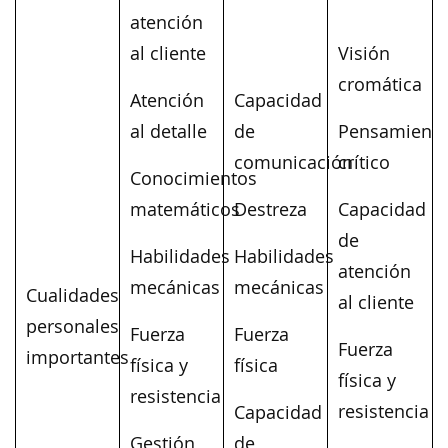
atención
al cliente
Visión
cromática
Atención
Capacidad
al detalle
de
Pensamient
comunicación
crítico
Conocimientos
matemáticos
Destreza
Capacidad
de
Habilidades
Habilidades
atención
mecánicas
mecánicas
Cualidades
al cliente
personales
Fuerza
Fuerza
Fuerza
importantes
física y
física
física y
resistencia
resistencia
Capacidad
Gestión
de