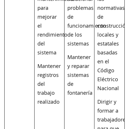
para
problemas
normativas
mejorar
de
de
el
funcionamiento
construcción
rendimiento
de los
locales y
del
sistemas
estatales
sistema
basadas
Mantener
en el
Mantener
y reparar
Código
registros
sistemas
Eléctrico
del
de
Nacional
trabajo
fontanería
realizado
Dirigir y
formar a
trabajadores
para que