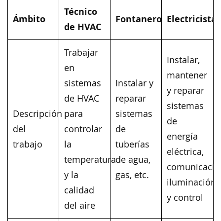
Técnico
Ámbito
Fontanero
Electricista
de HVAC
Trabajar
Instalar,
en
mantener
sistemas
Instalar y
y reparar
de HVAC
reparar
sistemas
Descripción
para
sistemas
de
del
controlar
de
energía
trabajo
la
tuberías
eléctrica,
temperatura
de agua,
comunicacio
y la
gas, etc.
iluminación
calidad
y control
del aire