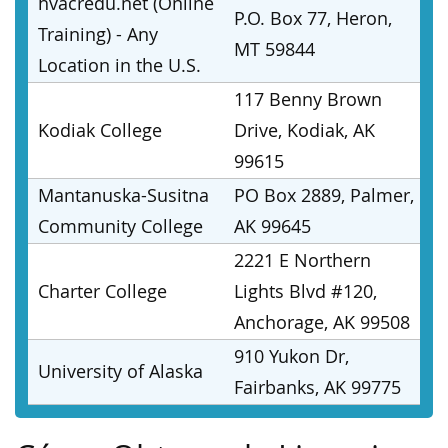
hvacredu.net (Online
P.O. Box 77, Heron,
Training) - Any
MT 59844
Location in the U.S.
117 Benny Brown
Kodiak College
Drive, Kodiak, AK
99615
Mantanuska-Susitna
PO Box 2889, Palmer,
Community College
AK 99645
2221 E Northern
Charter College
Lights Blvd #120,
Anchorage, AK 99508
910 Yukon Dr,
University of Alaska
Fairbanks, AK 99775