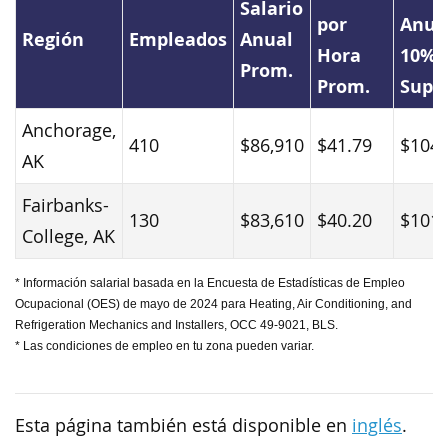
Salario
por
Anual
Región
Empleados
Anual
Hora
10%
Prom.
Prom.
Supe
Anchorage,
410
$86,910
$41.79
$104,
AK
Fairbanks-
130
$83,610
$40.20
$101,
College, AK
* Información salarial basada en la Encuesta de Estadísticas de Empleo
Ocupacional (OES) de mayo de 2024 para Heating, Air Conditioning, and
Refrigeration Mechanics and Installers, OCC 49-9021, BLS.
* Las condiciones de empleo en tu zona pueden variar.
Esta página también está disponible en
inglés
.