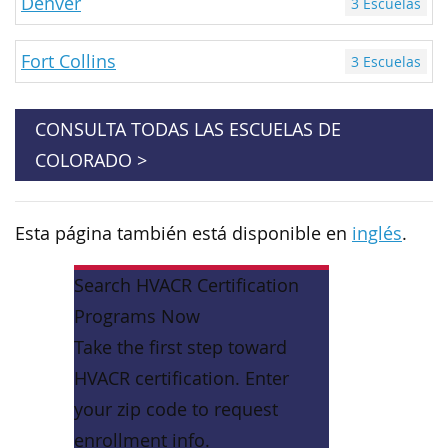
Denver
3 Escuelas
Fort Collins
3 Escuelas
CONSULTA TODAS LAS ESCUELAS DE
COLORADO >
Esta página también está disponible en
inglés
.
Search HVACR Certification
Programs Now
Take the first step toward
HVACR certification. Enter
your zip code to request
enrollment info.