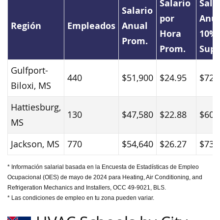
Salario
Sala
Salario
por
Anua
Región
Empleados
Anual
Hora
10%
Prom.
Prom.
Supe
Gulfport-
440
$51,900
$24.95
$72,
Biloxi, MS
Hattiesburg,
130
$47,580
$22.88
$60,
MS
Jackson, MS
770
$54,640
$26.27
$73,
* Información salarial basada en la Encuesta de Estadísticas de Empleo
Ocupacional (OES) de mayo de 2024 para Heating, Air Conditioning, and
Refrigeration Mechanics and Installers, OCC 49-9021, BLS.
* Las condiciones de empleo en tu zona pueden variar.