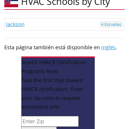
HVAC Schools by City
Jackson
4 Escuelas
Esta página también está disponible en
inglés
.
Search HVACR Certification
Programs Now
Take the first step toward
HVACR certification. Enter
your zip code to request
enrollment info.