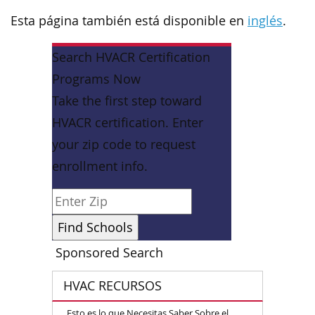
Esta página también está disponible en
inglés
.
Search HVACR Certification
Programs Now
Take the first step toward
HVACR certification. Enter
your zip code to request
enrollment info.
Sponsored Search
HVAC RECURSOS
Esto es lo que Necesitas Saber Sobre el