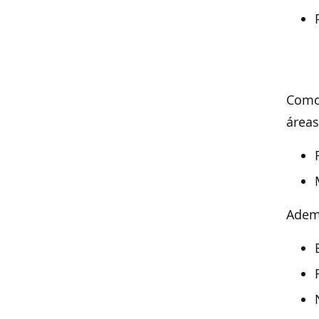
Como 
áreas
Ademá