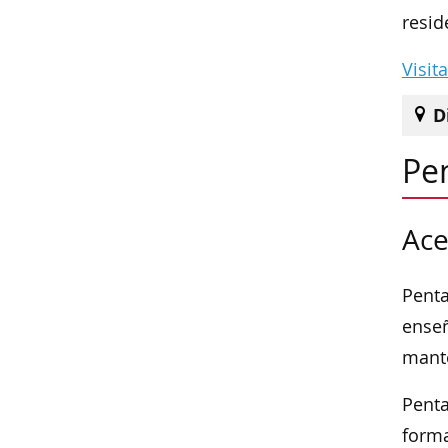
resid
Visit
D
Pe
Ace
Penta
enseñ
mante
Penta
forma