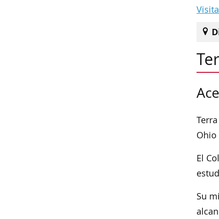
Visit
D
Te
Ace
Terra
Ohio 
El Co
estud
Su mi
alcan