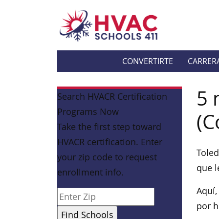
CONVERTIRTE
CARRER
5 
Search HVACR Certification
Programs Now
(C
Take the first step toward
HVACR certification. Enter
Toled
your zip code to request
que l
enrollment info.
Aquí,
por h