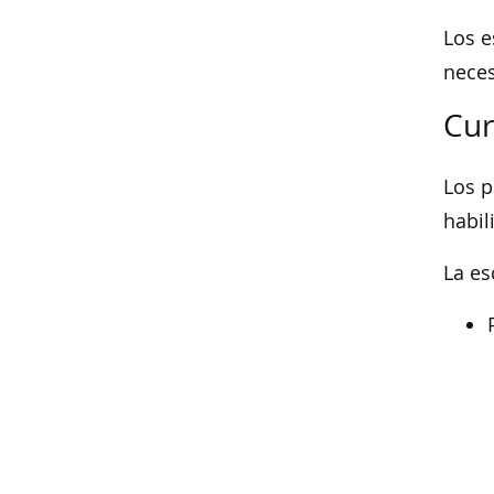
Los e
neces
Cur
Los p
habil
La es