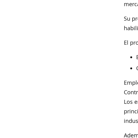
merca
Su pr
habil
El p
Emple
Contr
Los e
princ
indus
Ademá