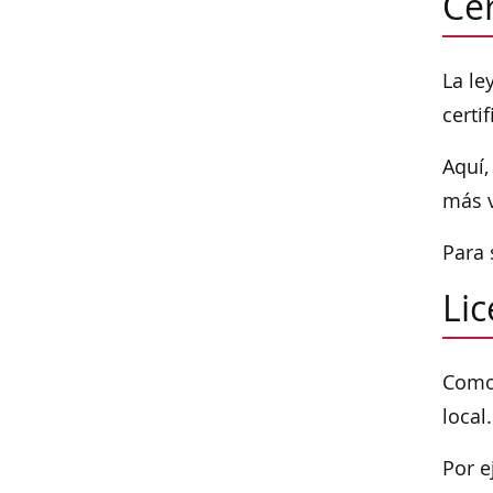
Cer
La le
certi
Aquí,
más v
Para 
Lic
Como 
local.
Por e