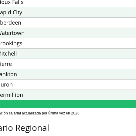
ioux Falls
apid City
berdeen
atertown
rookings
itchell
ierre
ankton
uron
ermillion
ación salarial actualizada por última vez en 2026
ario Regional