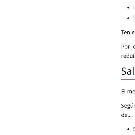
Ten e
Por l
requi
Sal
El me
Según
de…