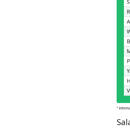
S
R
A
W
B
M
P
Y
H
V
* Inform
Sal