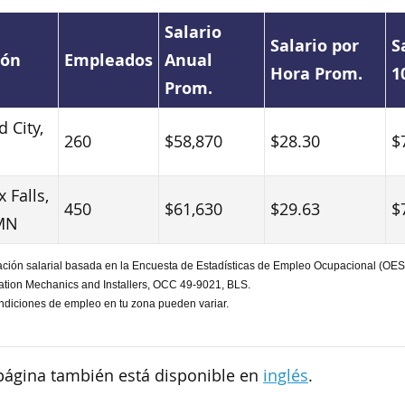
Salario
Salario por
S
ión
Empleados
Anual
Hora Prom.
1
Prom.
d City,
260
$58,870
$28.30
$
 Falls,
450
$61,630
$29.63
$
MN
ación salarial basada en la Encuesta de Estadísticas de Empleo Ocupacional (OES
ation Mechanics and Installers, OCC 49-9021, BLS.
ndiciones de empleo en tu zona pueden variar.
página también está disponible en
inglés
.