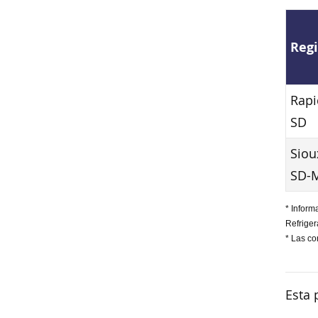
Reg
Rapi
SD
Sioux
SD-
* Inform
Refriger
* Las co
Esta 