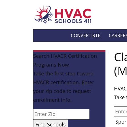
CONVERTIRTE
CARRER
Cl
Search HVACR Certification
Programs Now
(M
Take the first step toward
HVACR certification. Enter
HVAC
your zip code to request
Take 
enrollment info.
Spon