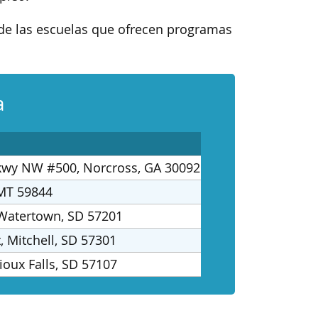
a de las escuelas que ofrecen programas
a
kwy NW #500, Norcross, GA 30092
 MT 59844
 Watertown, SD 57201
t, Mitchell, SD 57301
ioux Falls, SD 57107