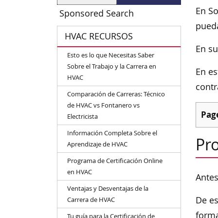
En So
Sponsored Search
pueda
HVAC RECURSOS
En su
Esto es lo que Necesitas Saber
Sobre el Trabajo y la Carrera en
En es
HVAC
contr
Comparación de Carreras: Técnico
de HVAC vs Fontanero vs
Pag
Electricista
Información Completa Sobre el
Pr
Aprendizaje de HVAC
Programa de Certificación Online
en HVAC
Antes
Ventajas y Desventajas de la
De es
Carrera de HVAC
forma
Tu guía para la Certificación de