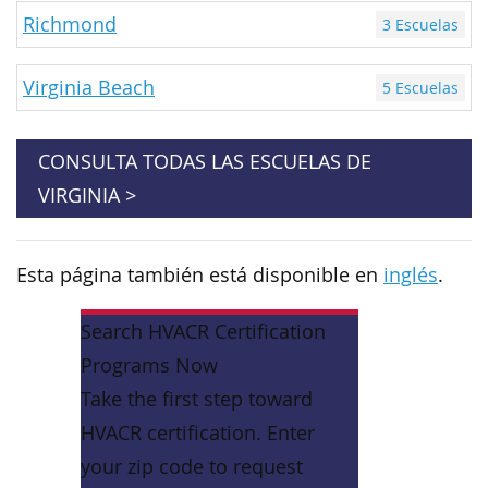
Richmond
3 Escuelas
Virginia Beach
5 Escuelas
CONSULTA TODAS LAS ESCUELAS DE
VIRGINIA >
Esta página también está disponible en
inglés
.
Search HVACR Certification
Programs Now
Take the first step toward
HVACR certification. Enter
your zip code to request