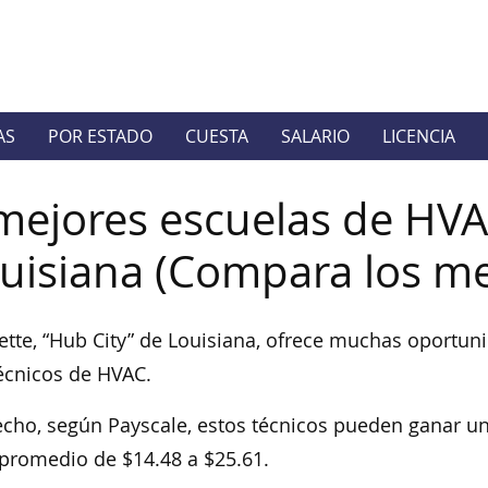
AS
POR ESTADO
CUESTA
SALARIO
LICENCIA
mejores escuelas de HVA
uisiana (Compara los m
ette, “Hub City” de Louisiana, ofrece muchas oportu
écnicos de HVAC.
cho, según Payscale, estos técnicos pueden ganar un
promedio de $14.48 a $25.61.