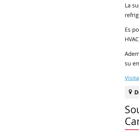
La su
refri
Es po
HVAC 
Ademá
su e
Visit
D
So
Ca