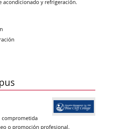
re acondicionado y refrigeración.
ón
ración
mpus
ia comprometida
eo o promoción profesional.