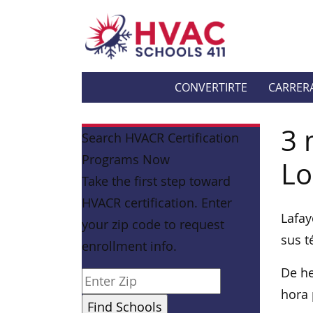
CONVERTIRTE
CARRER
3 
Search HVACR Certification
Programs Now
Lo
Take the first step toward
HVACR certification. Enter
Lafay
your zip code to request
sus t
enrollment info.
De he
hora 