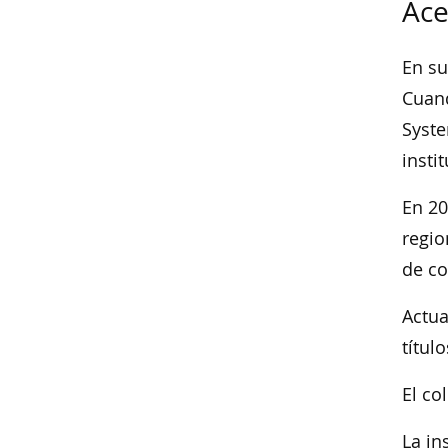
Ace
En su
Cuand
Syste
insti
En 20
regio
de co
Actua
títul
El co
La in