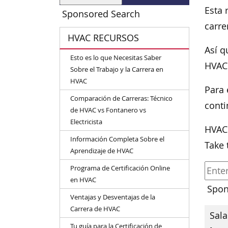
Esta 
Sponsored Search
carre
HVAC RECURSOS
Así q
Esto es lo que Necesitas Saber
HVAC
Sobre el Trabajo y la Carrera en
HVAC
Para 
Comparación de Carreras: Técnico
conti
de HVAC vs Fontanero vs
Electricista
HVAC
Información Completa Sobre el
Take 
Aprendizaje de HVAC
Programa de Certificación Online
en HVAC
Spon
Ventajas y Desventajas de la
Carrera de HVAC
Sala
Tu guía para la Certificación de