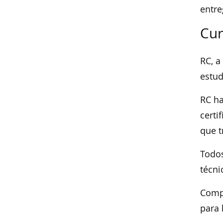
entre
Cur
RC, a
estud
RC ha
certi
que t
Todos
técni
Compl
para 