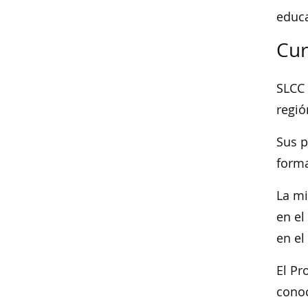
educa
Cur
SLCC 
regió
Sus p
forma
La mi
en el
en el
El Pr
conoc