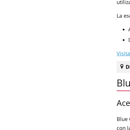
utili
La es
Visit
D
Blu
Ace
Blue 
con l