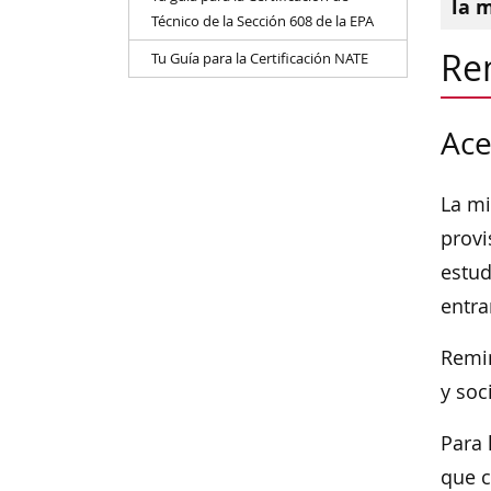
la 
Técnico de la Sección 608 de la EPA
Re
Tu Guía para la Certificación NATE
Ace
La mi
provi
estud
entra
Remin
y soc
Para 
que c