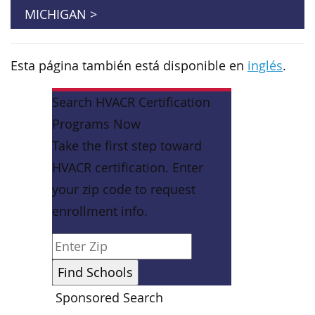
MICHIGAN >
Esta página también está disponible en
inglés
.
Search HVACR Certification
Programs Now
Take the first step toward
HVACR certification. Enter
your zip code to request
enrollment info.
Sponsored Search