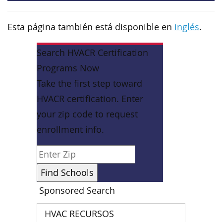
Esta página también está disponible en
inglés
.
Search HVACR Certification
Programs Now
Take the first step toward
HVACR certification. Enter
your zip code to request
enrollment info.
Sponsored Search
HVAC RECURSOS