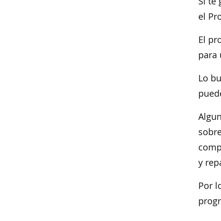
Si te
el Pr
El pr
para 
Lo bu
puede
Algun
sobre
compl
y rep
Por l
prog