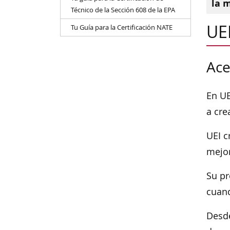
la 
Técnico de la Sección 608 de la EPA
UE
Tu Guía para la Certificación NATE
Ace
En UE
a cre
UEI c
mejor
Su pr
cuand
Desde