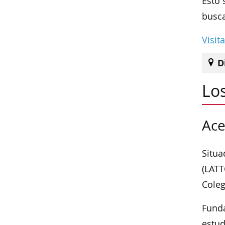
Esto 
busc
Visit
D
Los
Ace
Situa
(LATT
Coleg
Funda
estud