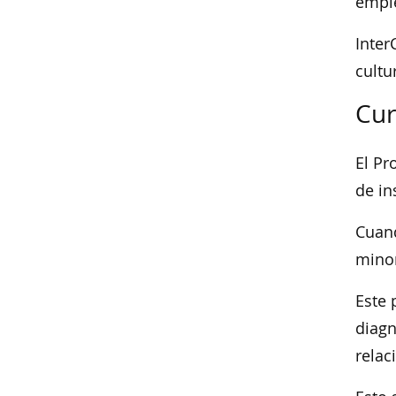
emple
Inter
cultu
Cur
El Pr
de in
Cuand
minor
Este 
diagn
relac