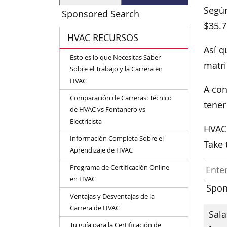
Según
Sponsored Search
$35.7
HVAC RECURSOS
Así q
Esto es lo que Necesitas Saber
matr
Sobre el Trabajo y la Carrera en
HVAC
A con
Comparación de Carreras: Técnico
tener
de HVAC vs Fontanero vs
Electricista
HVAC
Información Completa Sobre el
Take 
Aprendizaje de HVAC
Programa de Certificación Online
en HVAC
Spon
Ventajas y Desventajas de la
Carrera de HVAC
Sala
Tu guía para la Certificación de