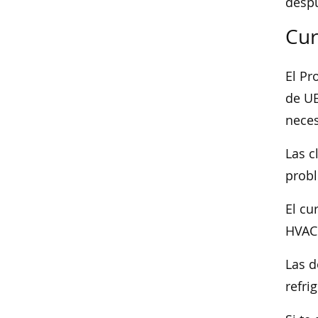
despu
Cur
El Pr
de UE
neces
Las c
probl
El cu
HVAC
Las d
refri