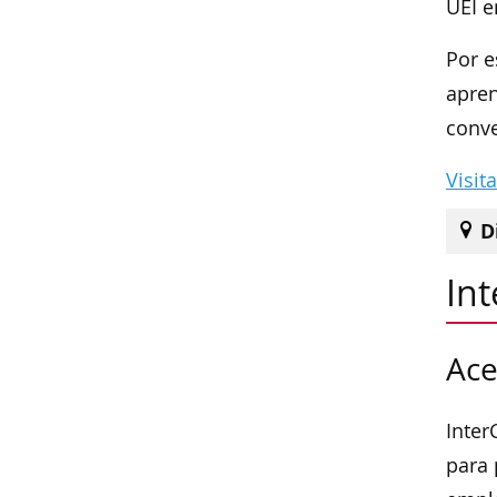
UEI e
Por e
apren
conve
Visit
D
Int
Ace
Inter
para 