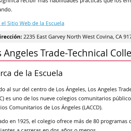
significa recibir más habilidades prácticas que los e
ando.
a el Sitio Web de la Escuela
irección:
2235 East Garvey North West Covina, CA 91
 Angeles Trade-Technical Coll
rca de la Escuela
do al sur del centro de Los Ángeles, Los Angeles Trad
C) es uno de los nueve colegios comunitarios públicos
ios Comunitarios de Los Ángeles (LACCD).
do en 1925, el colegio ofrece más de 80 programas de
iantes a carreras en dos años o menos.