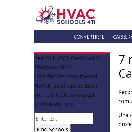
CONVERTIRTE
CARRER
7 
Search HVACR Certification
Programs Now
Ca
Take the first step toward
HVACR certification. Enter
Recon
your zip code to request
comu
enrollment info.
Una d
profe