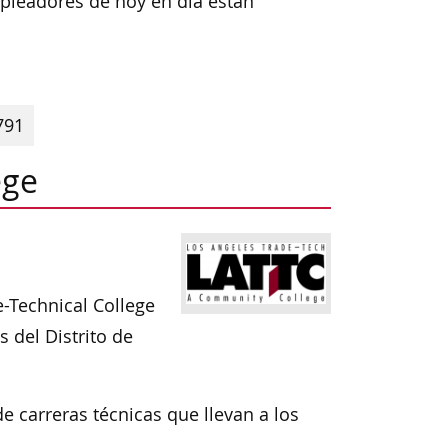
mpleadores de hoy en día están
791
ege
e-Technical College
 del Distrito de
 carreras técnicas que llevan a los